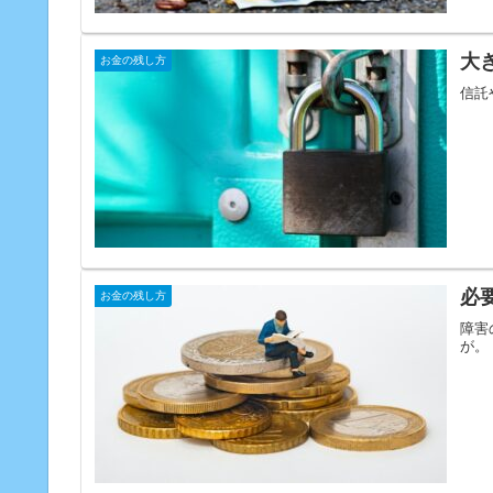
大
お金の残し方
信託
必
お金の残し方
障害
が。