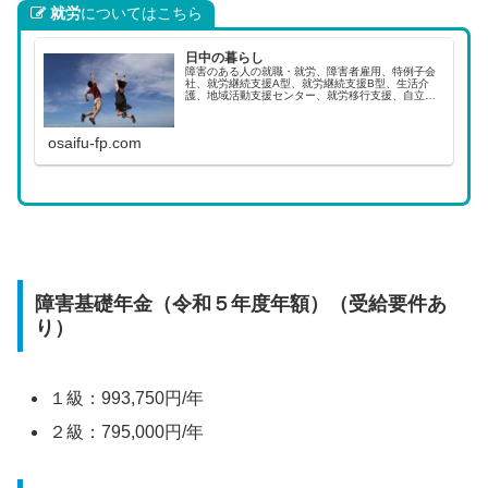
就労
についてはこちら
日中の暮らし
障害のある人の就職・就労、障害者雇用、特例子会
社、就労継続支援A型、就労継続支援B型、生活介
護、地域活動支援センター、就労移行支援、自立訓
練（生活訓練）について。障害がある人の平均賃
金。
osaifu-fp.com
障害基礎年金（令和５年度年額）（受給要件あ
り）
１級：993,750円/年
２級：795,000円/年